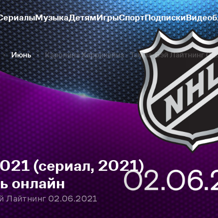
Сериалы
Музыка
Детям
Игры
Спорт
Подписки
Видеоб
Июнь
Каролина Харрикейнз - Тампа-Бэй Лайтнинг 02
21 (сериал, 2021)
ть онлайн
эй Лайтнинг 02.06.2021