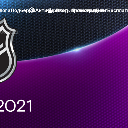
логи
Подборки
Активировать промокод
Вход | Регистрация
Блог
Бесплат
.06.2021