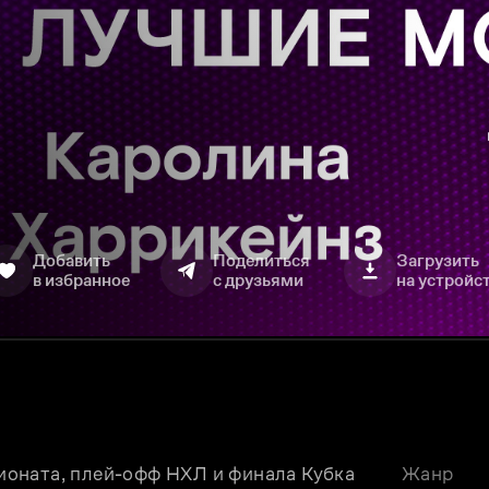
Добавить
Поделиться
Загрузить
в избранное
с друзьями
на устройс
оната, плей-офф НХЛ и финала Кубка 
Жанр