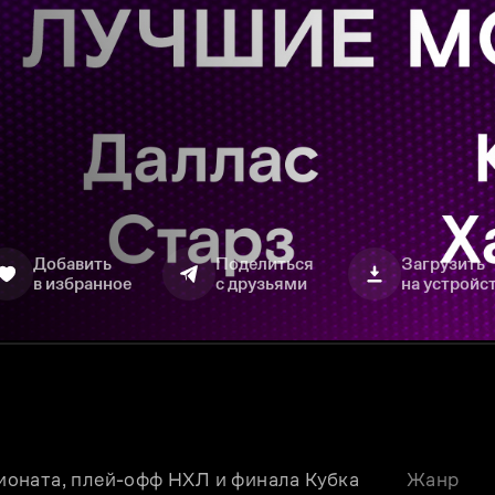
Добавить
Поделиться
Загрузить
в избранное
с друзьями
на устройс
оната, плей-офф НХЛ и финала Кубка 
Жанр