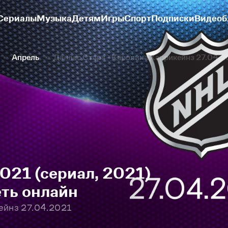
Сериалы
Музыка
Детям
Игры
Спорт
Подписки
Видеоб
Апрель
Даллас Старз - Каролина Харрикейнз 27.04.
21 (сериал, 2021)
еть онлайн
ейнз 27.04.2021