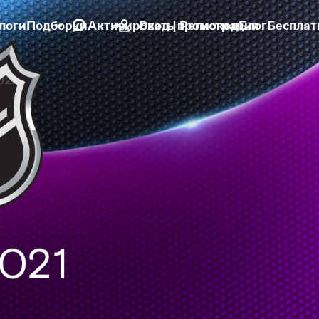
логи
Подборки
Активировать промокод
Вход | Регистрация
Блог
Бесплат
2021