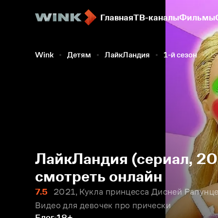
Главная
ТВ-каналы
Фильмы
Wink
Детям
ЛайкЛандия
1-й сезон
К
ЛайкЛандия (сериал, 20
смотреть онлайн
7.5
2021, Кукла принцесса Дисней Рапунце
Видео для девочек про прически
Блог
18+