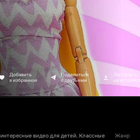
Добавить
Поделиться
Загрузить
в избранное
с друзьями
на устройс
нтересные видео для детей. Классные 
Жанр