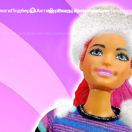
логи
Подборки
Активировать промокод
Вход | Регистрация
Блог
Бесплат
- Видео для девочек про прически