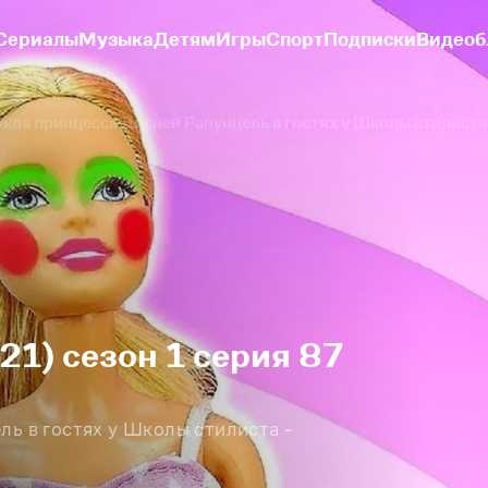
Сериалы
Музыка
Детям
Игры
Спорт
Подписки
Видеоб
укла принцесса Дисней Рапунцель в гостях у Школы стилиста 
21) сезон 1 серия 87
ль в гостях у Школы стилиста -