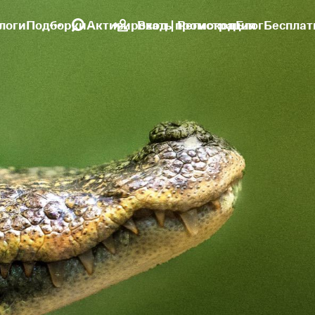
логи
Подборки
Активировать промокод
Вход | Регистрация
Блог
Бесплат