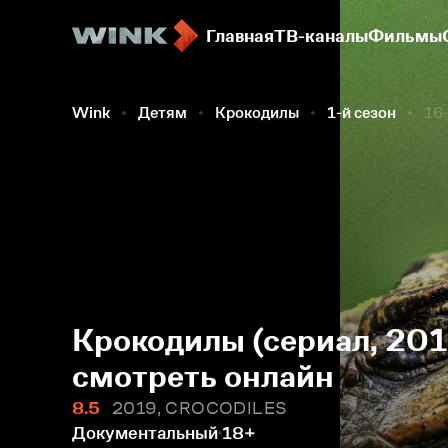
Главная
ТВ-каналы
Фильмы
Wink
Детям
Крокодилы
1-й сезон
16-
Крокодилы (сериал, 201
смотреть онлайн
8.5
2019, CROCODILES
Документальный
18+