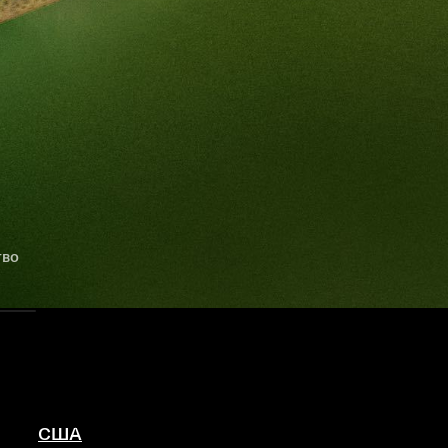
тво
США