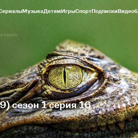
Сериалы
Музыка
Детям
Игры
Спорт
Подписки
Видеоб
я серия
9) сезон 1 серия 16