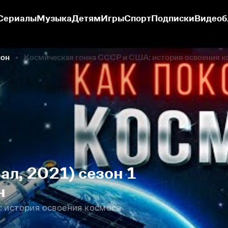
Сериалы
Музыка
Детям
Игры
Спорт
Подписки
Видеоб
зон
Космическая гонка СССР и США: история освоения к
ал, 2021) сезон 1
н
 история освоения космоса