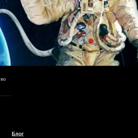
тво
Блог