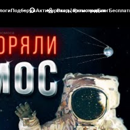
логи
Подборки
Активировать промокод
Вход | Регистрация
Блог
Бесплат
осмоса