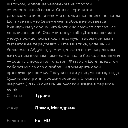
Фатихом, молодым человеком из строгой 
консервативной семьи. Они не торопятся 
рассказывать родителям о своих отношениях, но, когда 
Дога узнает, что беременна, выбора не остается. 
Кивилджим уверена, что Фатих не сможет сделать ее 
дочь счастливой. Она мечтает, чтобы Дога закончила 
учебу, прежде чем выходить замуж, и всеми силами 
пытается ее переубедить. Отец Фатиха, успешный 
бизнесмен Абдулла, уверен, что его сыновья должны 
жить с ним в одном доме даже после брака, а женщины 
— ходить с покрытой головой. Фатиху и Доге предстоит 
побороться за свою любовь и примирить свои 
враждующие семьи. Получится ли у них, узнаете, когда 
будете смотреть турецкий сериал «Клюквенный 
щербет» (2022) онлайн на русском языке в сервисе 
Wink.
Страна
Турция
Жанр
Драма
,
Мелодрама
Качество
Full HD