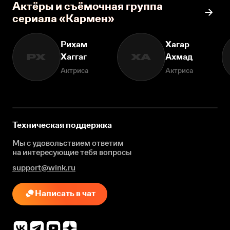
Актёры и съёмочная группа
сериала «Кармен»
Рихам
Хагар
Хаггаг
Ахмад
РХ
ХА
Актриса
Актриса
Техническая поддержка
Мы с удовольствием ответим
на интересующие
тебя вопросы
support@wink.ru
Написать в чат