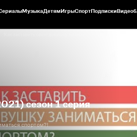
Сериалы
Музыка
Детям
Игры
Спорт
Подписки
Видеоб
Как заставить свою девушку заниматься спортом?!
2021) сезон 1 серия
иматься спортом?!