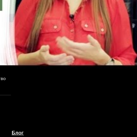
тво
Блог