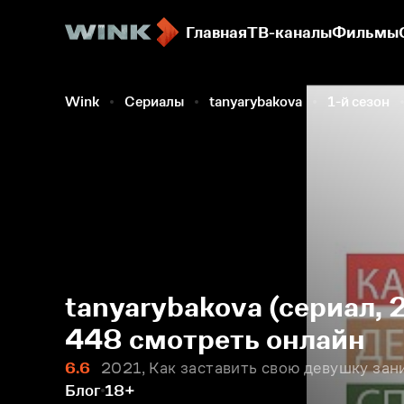
Главная
ТВ-каналы
Фильмы
Wink
Сериалы
tanyarybakova
1-й сезон
tanyarybakova (сериал, 
448 смотреть онлайн
6.6
2021, Как заставить свою девушку зан
Блог
18+