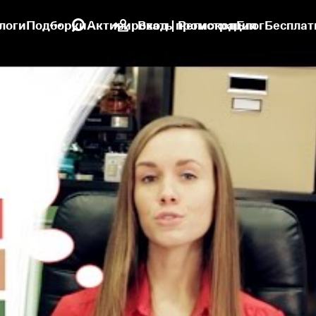
логи
Подборки
Активировать промокод
Вход | Регистрация
Блог
Бесплат