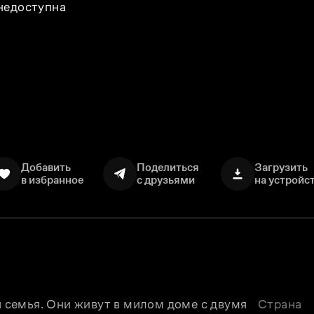
 недоступна
Добавить
Поделиться
Загрузить
в избранное
с друзьями
на устройс
семья. Они живут в милом доме с двумя 
Страна