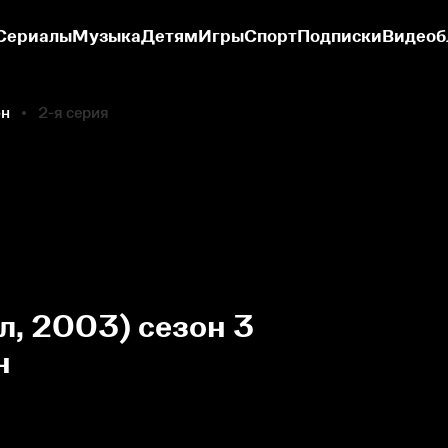
Сериалы
Музыка
Детям
Игры
Спорт
Подписки
Видеоб
он
2-я серия
л, 2003) сезон 3
н