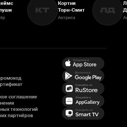
еймс
Кортни
Л
КТ
ЛД
луши
Торн-Смит
Д
тёр
Актриса
А
промокод
ертификат
кое соглашение
енения
ных технологий
ших партнёров