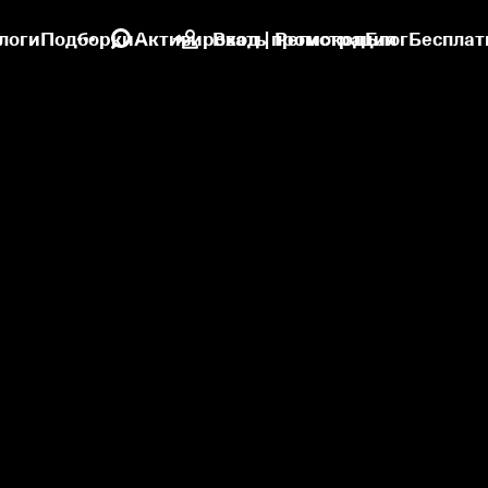
логи
Подборки
Активировать промокод
Вход | Регистрация
Блог
Бесплат