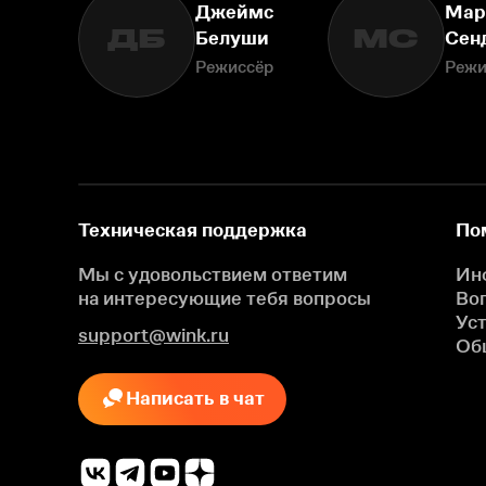
Джеймс
Мар
ДБ
МС
Белуши
Сен
Режиссёр
Режи
Техническая поддержка
По
Мы с удовольствием ответим
Ин
на интересующие
тебя вопросы
Во
Ус
support@wink.ru
Об
Написать в чат