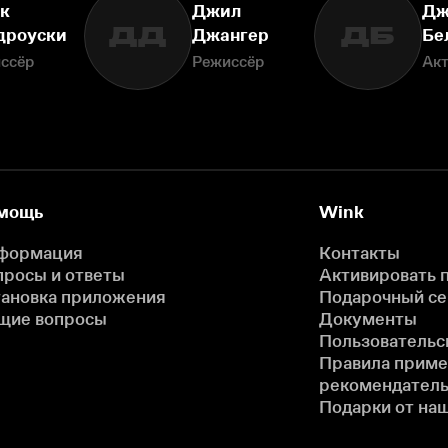
к
Джил
Дж
ДД
ДБ
дроуски
Джангер
Бе
ссёр
Режиссёр
Ак
мощь
Wink
формация
Контакты
просы и ответы
Активировать 
тановка приложения
Подарочный с
щие вопросы
Документы
Пользовательс
Правила прим
рекомендатель
Подарки от на