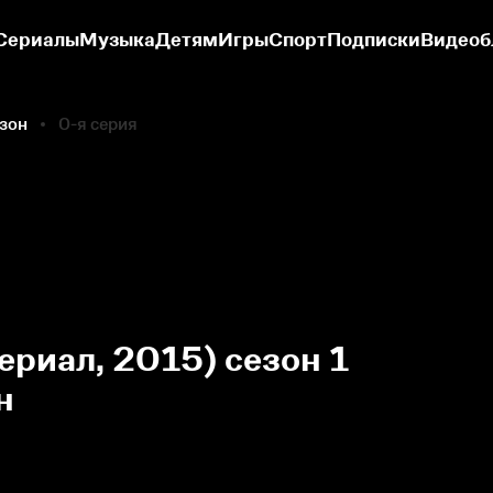
Сериалы
Музыка
Детям
Игры
Спорт
Подписки
Видеоб
езон
0-я серия
ериал, 2015) сезон 1
н