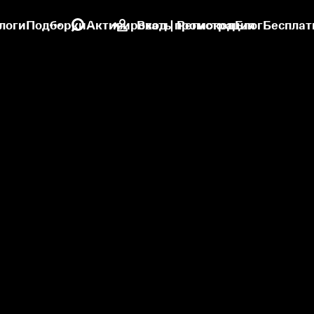
логи
Подборки
Активировать промокод
Вход | Регистрация
Блог
Бесплат