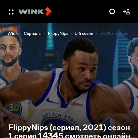
Wink
Сериалы
FlippyNips
1-й сезон
14345-я серия
FlippyNips (сериал, 2021) сезон
1 серия 14345 смотреть онлайн