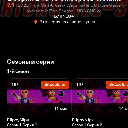
7.4
2021, How Can Andrew Wiggins Help Golden State
Warriors In This Season | NBA SHOW
Блог
18+
Эта серия пока недоступна
Сезоны и серии
1-й сезон
18+
18+
11 мин
14 м
FlippyNips
FlippyNips
Сезон 1 Серия 1
Сезон 1 Серия 2