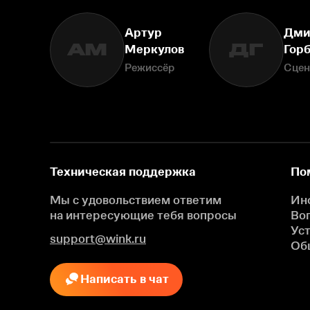
Артур
Дми
АМ
ДГ
Меркулов
Гор
Режиссёр
Сцен
Техническая поддержка
По
Мы с удовольствием ответим
Ин
на интересующие
тебя вопросы
Во
Ус
support@wink.ru
Об
Написать в чат