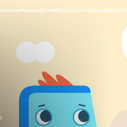
Сериалы
Музыка
Детям
Игры
Спорт
Подписки
Видеоб
3-я серия
3