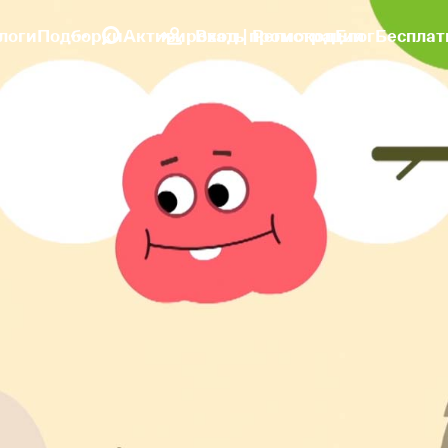
логи
Подборки
Активировать промокод
Вход | Регистрация
Блог
Бесплат