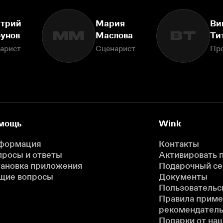
трий
Мария
Ви
ММ
ВТ
бунов
Маслова
Ти
арист
Сценарист
Пр
мощь
Wink
формация
Контакты
просы и ответы
Активировать 
тановка приложения
Подарочный с
щие вопросы
Документы
Пользовательс
Правила прим
рекомендатель
Подарки от на