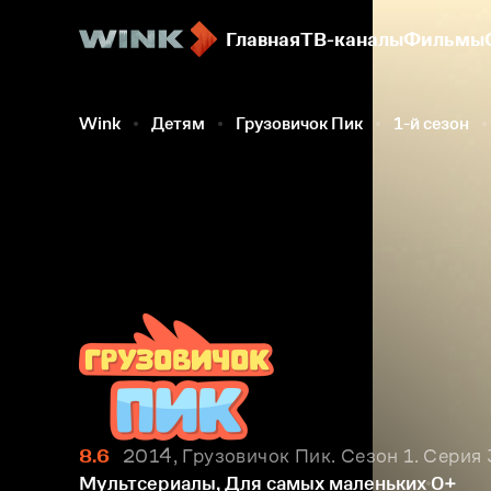
Главная
ТВ-каналы
Фильмы
Wink
Детям
Грузовичок Пик
1-й сезон
8.6
2014, Грузовичок Пик. Сезон 1. Серия 
Мультсериалы, Для самых маленьких
0+