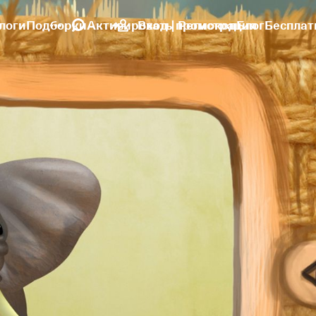
логи
Подборки
Активировать промокод
Вход | Регистрация
Блог
Бесплат