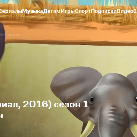
Сериалы
Музыка
Детям
Игры
Спорт
Подписки
Видеоб
3-я серия
иал, 2016) сезон 1
н