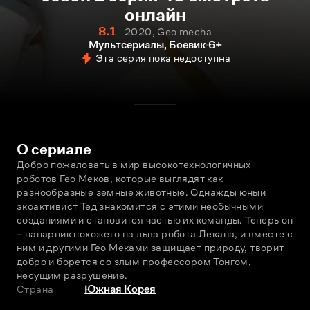
онлайн
8.1
2020, Geo mecha
Мультсериалы, Боевик
6+
Эта серия пока недоступна
О сериале
Добро пожаловать в мир высокотехнологичных 
роботов Гео Меков, которые выглядят как 
разнообразные земные животные. Однажды юный 
экоактивист Тед знакомится с этими необычными 
созданиями и становится частью их команды. Теперь он 
– напарник похожего на льва робота Лекана, и вместе с 
ним и другими Гео Меками защищает природу, творит 
добро и борется со злым профессором Тонгом, 
несущим разрушение.
Страна
Южная Корея