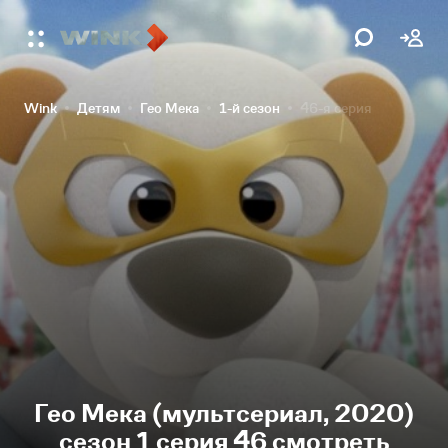
Wink
Детям
Гео Мека
1-й сезон
46-я серия
Гео Мека (мультсериал, 2020)
сезон 1 серия 46 смотреть