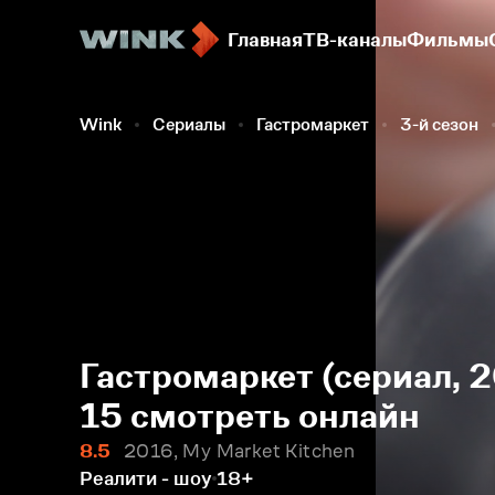
Главная
ТВ-каналы
Фильмы
Wink
Сериалы
Гастромаркет
3-й сезон
Гастромаркет (сериал, 2
15 смотреть онлайн
8.5
2016, My Market Kitchen
Реалити - шоу
18+