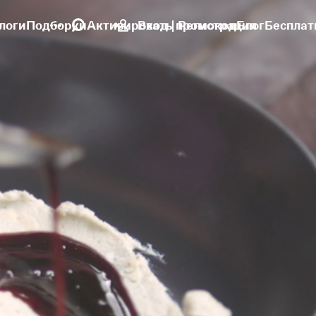
логи
Подборки
Активировать промокод
Вход | Регистрация
Блог
Бесплат