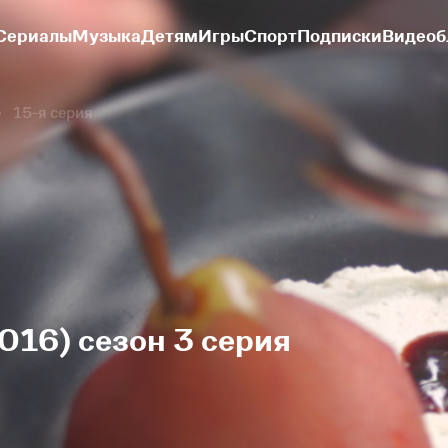
Сериалы
Музыка
Детям
Игры
Спорт
Подписки
Видеоб
15-я серия
016) сезон 3 серия