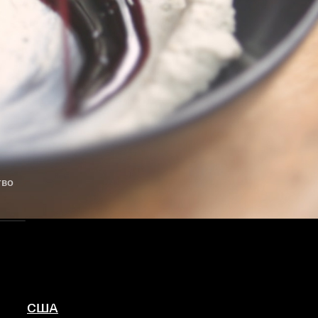
тво
США