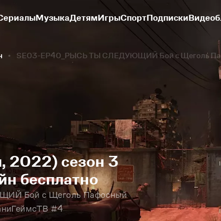
Сериалы
Музыка
Детям
Игры
Спорт
Подписки
Видеоб
н
SE03-EP40_РЫСЬ ТЫ СЛЕДУЮЩИЙ Бой с Щеголь Пафос
, 2022) сезон 3
йн бесплатно
ИЙ Бой с Щеголь Пафосный
аниГеймсТВ #4