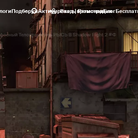
логи
Подборки
Активировать промокод
Вход | Регистрация
Блог
Бесплат
ный Телохранитель РЫСЬ В Shadow Fight 2 #ФаниГейм