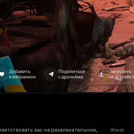
Добавить
Поделиться
Загрузить
в избранное
с друзьями
на устройс
иветствовать вас на развлекательном, 
Жанр