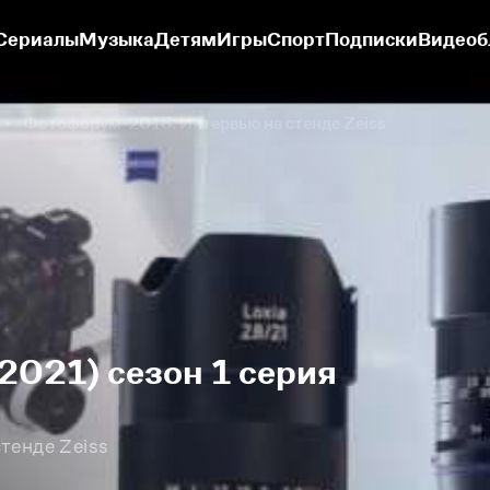
Сериалы
Музыка
Детям
Игры
Спорт
Подписки
Видеоб
Фотофорум-2016. Интервью на стенде Zeiss
2021) сезон 1 серия
тенде Zeiss