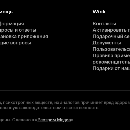
мощь
Wink
формация
Контакты
просы и ответы
Активировать 
тановка приложения
Подарочный с
щие вопросы
Документы
Пользовательс
Правила прим
рекомендатель
Подарки от на
, психотропных веществ, их аналогов причиняет вред здоров
овленную законодательством ответственность.
щены. Сделано в «
Рестрим Медиа
»