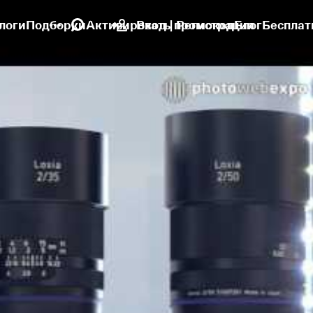
логи
Подборки
Активировать промокод
Вход | Регистрация
Блог
Бесплат