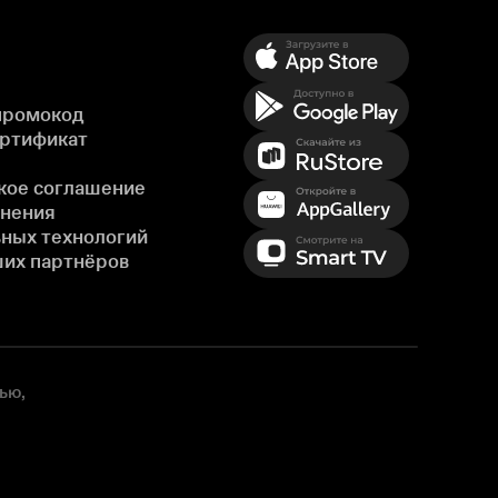
промокод
ертификат
кое соглашение
енения
ных технологий
ших партнёров
ью,