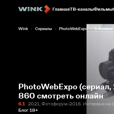
Главная
ТВ-каналы
Фильмы
Wink
Сериалы
PhotoWebExpo
1-й сезон
PhotoWebExpo (сериал, 
860 смотреть онлайн
6.1
2021, Фотофорум-2016. Интервью на с
Блог
18+