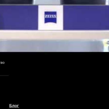
тво
Блог