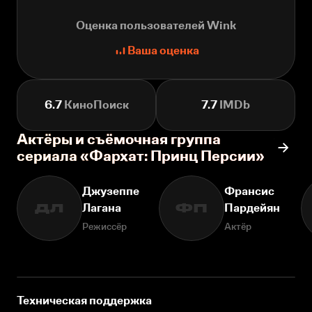
Оценка пользователей Wink
Ваша оценка
6.7
КиноПоиск
7.7
IMDb
Актёры и съёмочная группа
сериала «Фархат: Принц Персии»
Джузеппе
Франсис
Лагана
Пардейян
ДЛ
ФП
Режиссёр
Актёр
Техническая поддержка