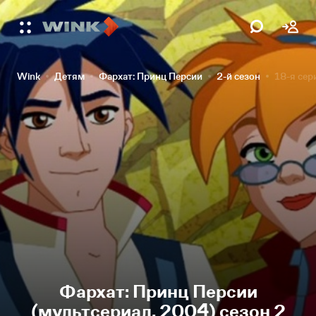
Wink
Детям
Фархат: Принц Персии
2-й сезон
18-я сер
Фархат: Принц Персии
(мультсериал, 2004) сезон 2