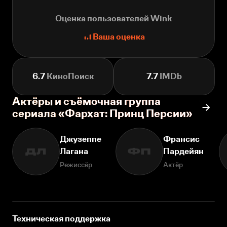
Оценка пользователей Wink
Ваша оценка
6.7
КиноПоиск
7.7
IMDb
Актёры и съёмочная группа
сериала «Фархат: Принц Персии»
Джузеппе
Франсис
Лагана
Пардейян
ДЛ
ФП
Режиссёр
Актёр
Техническая поддержка