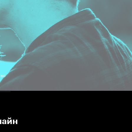
тво
лайн