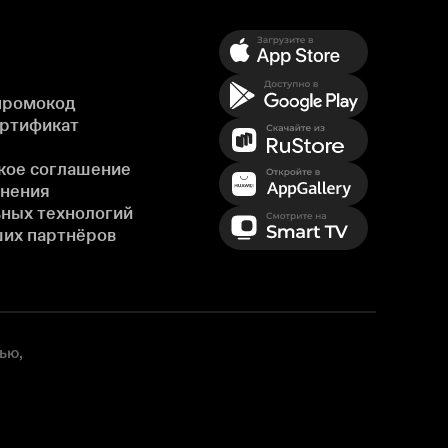
промокод
ертификат
кое соглашение
енения
ных технологий
ших партнёров
ью,