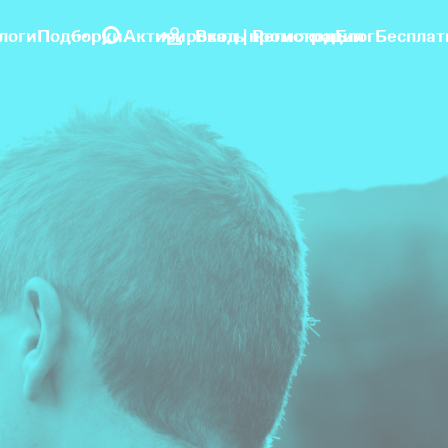
логи
Подборки
Активировать промокод
Вход | Регистрация
Блог
Бесплат