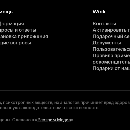
мощь
Wink
формация
Контакты
просы и ответы
Активировать 
тановка приложения
Подарочный с
щие вопросы
Документы
Пользовательс
Правила прим
рекомендатель
Подарки от на
, психотропных веществ, их аналогов причиняет вред здоров
овленную законодательством ответственность.
щены. Сделано в «
Рестрим Медиа
»