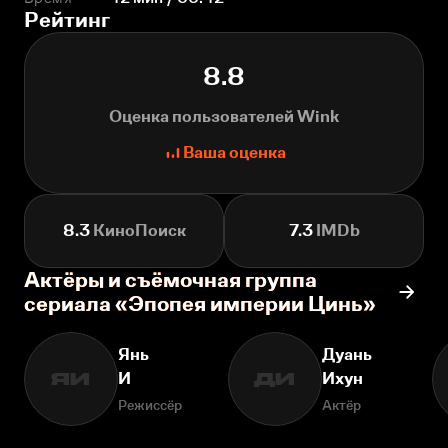
Рейтинг
8.8
Оценка пользователей Wink
Ваша оценка
8.3
КиноПоиск
7.3
IMDb
Актёры и съёмочная группа
сериала «Эпопея империи Цинь»
Янь
Дуань
И
Ихун
ЯИ
ДИ
Режиссёр
Актёр