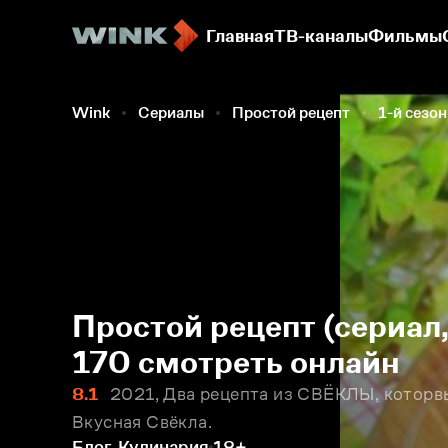
Главная
ТВ-каналы
Фильмы
Wink
Сериалы
Простой рецепт
1-й сезон
Простой рецепт (сериал,
170 смотреть онлайн
8.1
2021, Два рецепта из СВЁКЛЫ, которвы
Вкусная Свёкла.
Блог, Кулинария
18+