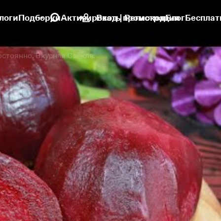
логи
Подборки
Активировать промокод
Вход | Регистрация
Блог
Бесплат
остоянно. Вкусная Свёкла.