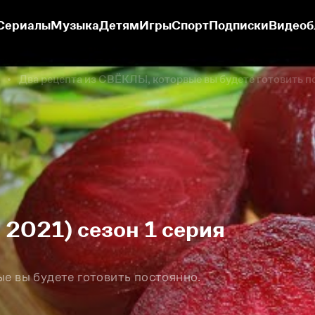
Сериалы
Музыка
Детям
Игры
Спорт
Подписки
Видеоб
Два рецепта из СВЁКЛЫ, которвые вы будете готовить п
 2021) сезон 1 серия
е вы будете готовить постоянно.