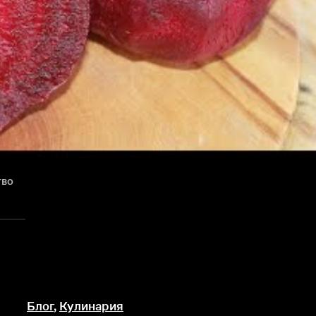
тво
Блог
,
Кулинария