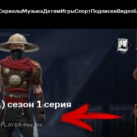
Сериалы
Музыка
Детям
Игры
Спорт
Подписки
Видеоб
1203-я серия
 сезон 1 серия
AYER free fire