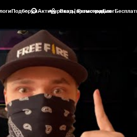
логи
Подборки
Активировать промокод
Вход | Регистрация
Блог
Бесплат