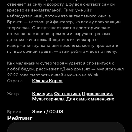
отвечает за силу и доброту, Ёфу все считают самой 
красивой и внимательной, Тими умный и 
наблюдательный, потому что читает много книг, а 
Бронти — настоящий фантазер, ко всему подходящий 
творчески.  Они путешествуют в доисторические 
времена на машине времени и выручают разных 
древних животных. Защитить ихтиозавра от 
извержения вулкана или помочь мамонту проложить 
путь до сочной травы, — этим ребятам все по плечу.
Как маленьким супергероям удается справиться с 
любой бедой, расскажет «Дино друзья» — мультсериал 
2022 года смотреть онлайн можно на Wink!
Страна
Южная Корея
Жанр
Комедия
,
Фантастика
,
Приключения
,
Мультсериалы
,
Для самых маленьких
Время
8 мин / 00:08
Рейтинг