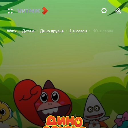
Wink
Детям
Дино друзья
1-й сезон
40-я серия