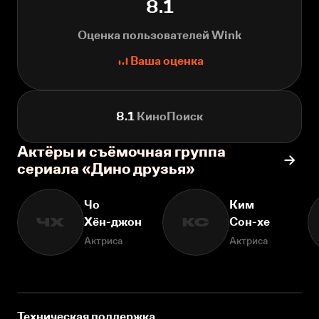
8.1
Оценка пользователей Wink
Ваша оценка
8.1
КиноПоиск
Актёры и съёмочная группа
сериала «Дино друзья»
Чо
Ким
Хён-джон
Сон-хе
ЧХ
КС
Актриса
Актриса
Техническая поддержка