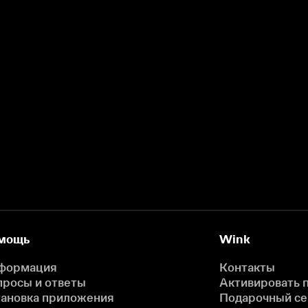
мощь
Wink
формация
Контакты
просы и ответы
Активировать 
тановка приложения
Подарочный с