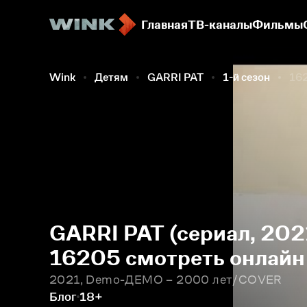
Главная
ТВ-каналы
Фильмы
Wink
Детям
GARRI PAT
1-й сезон
162
GARRI PAT (сериал, 2021
16205 смотреть онлайн
2021, Demo-ДЕМО – 2000 лет/COVER
Блог
18+