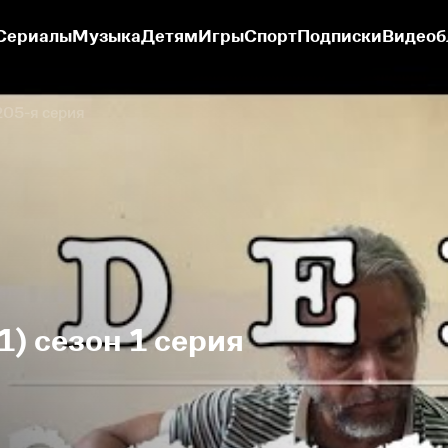
Сериалы
Музыка
Детям
Игры
Спорт
Подписки
Видеоб
05-я серия
) сезон 1 серия