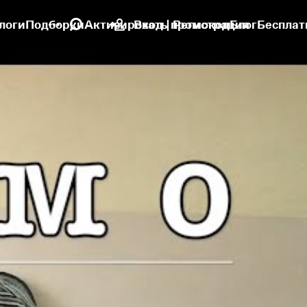
логи
Подборки
Активировать промокод
Вход | Регистрация
Блог
Бесплат