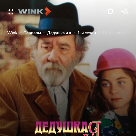
Wink
Сериалы
Дедушка и я
1-й сезон
66-я серия