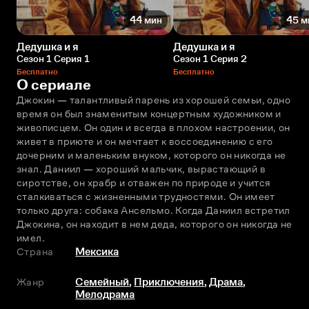
44 мин
45 м
Дедушка и я
Дедушка и я
Сезон 1 Серия 1
Сезон 1 Серия 2
Бесплатно
Бесплатно
О сериале
Джокин — талантливый парень из хорошей семьи, одно 
время он был знаменитым концертным художником и 
живописцем. Он один и всегда в плохом настроении, он 
живет в приюте и он мечтает к воссоединению с его 
дочерним и маленьким внуком, которого он никогда не 
знал. Даниил — хороший мальчик, вырастающий в 
сиротстве, он храбр и отважен по природе и учится 
сталкиваться с жизненными трудностями. Он имеет 
только друга: собака Ансельмо. Когда Даниил встретил 
Джокина, он находит в нем деда, которого он никогда не 
имел.
Страна
Мексика
Жанр
Семейный
,
Приключения
,
Драма
,
Мелодрама