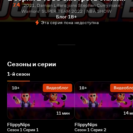
7.4
2021, Damian Lillard joins Stephen Curry make
Warriors' SUPER TEAM 2022 | NBA SHOW
Блог
18+
Эта серия пока недоступна
Сезоны и серии
1-й сезон
18+
18+
11 мин
14 м
FlippyNips
FlippyNips
Сезон 1 Серия 1
Сезон 1 Серия 2