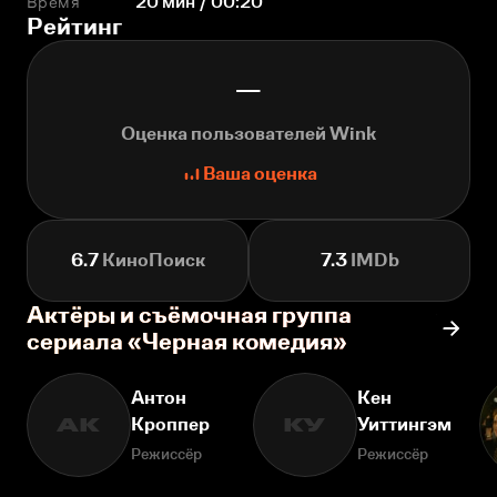
Время
20 мин / 00:20
Рейтинг
—
Оценка пользователей Wink
Ваша оценка
6.7
КиноПоиск
7.3
IMDb
Актёры и съёмочная группа
сериала «Черная комедия»
Антон
Кен
Кроппер
Уиттингэм
АК
КУ
Режиссёр
Режиссёр