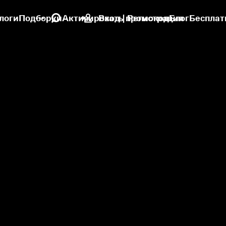
логи
Подборки
Активировать промокод
Вход | Регистрация
Блог
Бесплат