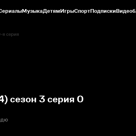
Сериалы
Музыка
Детям
Игры
Спорт
Подписки
Видеоб
-я серия
) сезон 3 серия 0
ндю