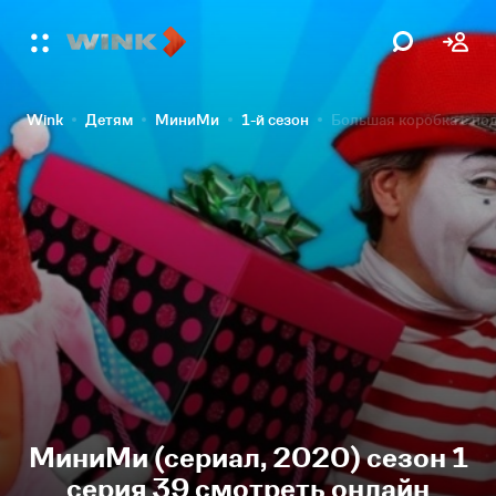
Wink
Детям
МиниМи
1-й сезон
Большая коробка с под
МиниМи (сериал, 2020) сезон 1
серия 39 смотреть онлайн