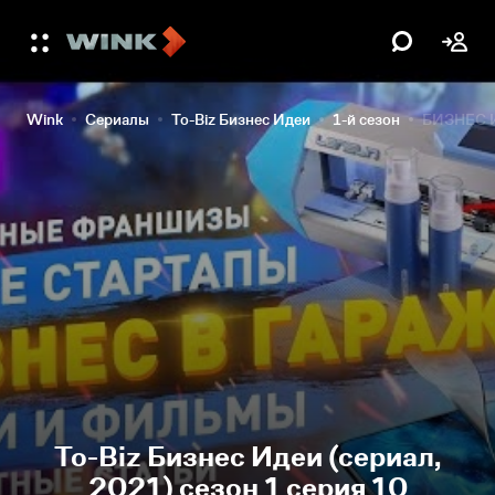
Wink
Сериалы
To-Biz Бизнес Идеи
1-й сезон
БИЗНЕС ИД
To-Biz Бизнес Идеи (сериал,
2021) сезон 1 серия 10