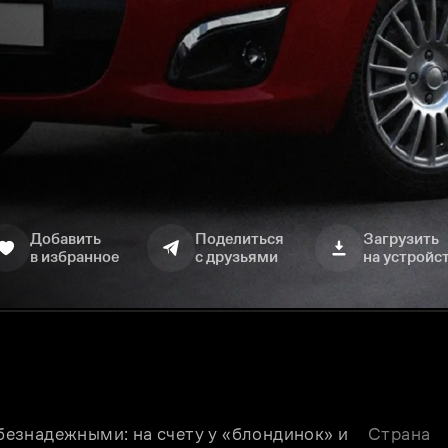
Добавить
Поделиться
Загрузить
в избранное
с друзьями
на устройс
езнадежными: на счету у «блондинок» и 
Страна