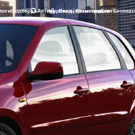
логи
Подборки
Активировать промокод
Вход | Регистрация
Блог
Бесплат