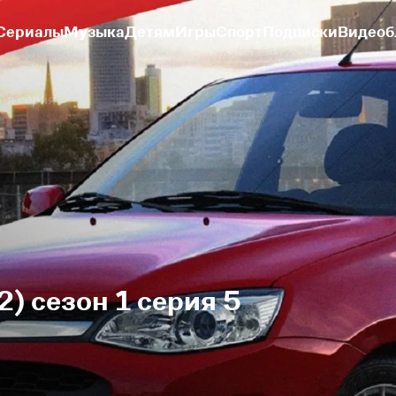
Сериалы
Музыка
Детям
Игры
Спорт
Подписки
Видеоб
-я серия
) сезон 1 серия 5