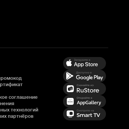
промокод
ертификат
кое соглашение
енения
ных технологий
ших партнёров