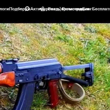
логи
Подборки
Активировать промокод
Вход | Регистрация
Блог
Бесплат
НОГО РЕЛЬСА