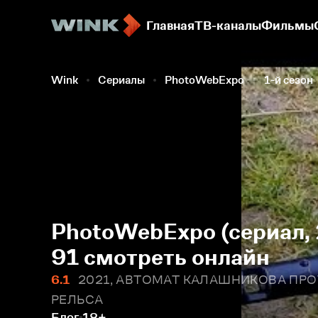
Главная
ТВ-каналы
Фильмы
Wink
Сериалы
PhotoWebExpo
1-й сезон
PhotoWebExpo (сериал, 
91 смотреть онлайн
6.1
2021, АВТОМАТ КАЛАШНИКОВА П
РЕЛЬСА
Блог
18+