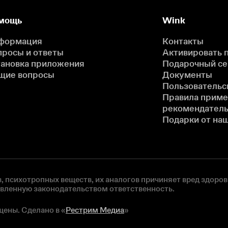
мощь
Wink
формация
Контакты
просы и ответы
Активировать 
тановка приложения
Подарочный с
щие вопросы
Документы
Пользовательс
Правила прим
рекомендатель
Подарки от на
, психотропных веществ, их аналогов причиняет вред здоров
овленную законодательством ответственность.
щены. Сделано в «
Рестрим Медиа
»