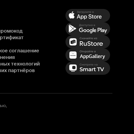
промокод
ертификат
кое соглашение
енения
ных технологий
ших партнёров
ью,