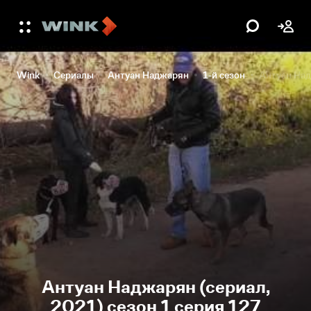
Wink
Сериалы
Антуан Наджарян
1-й сезон
Антуан Над
Антуан Наджарян (сериал,
2021) сезон 1 серия 127