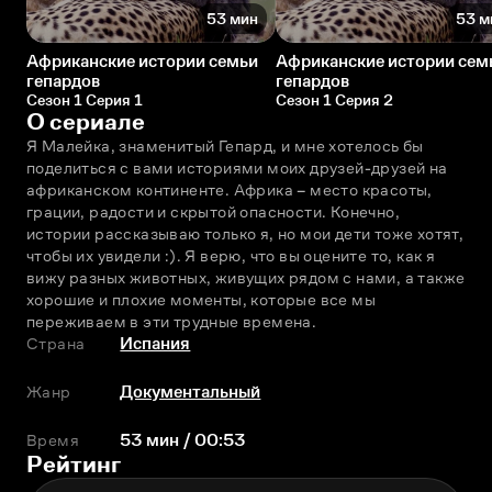
53 мин
53 м
Африканские истории семьи
Африканские истории сем
гепардов
гепардов
Сезон 1 Серия 1
Сезон 1 Серия 2
О сериале
Я Малейка, знаменитый Гепард, и мне хотелось бы 
поделиться с вами историями моих друзей-друзей на 
африканском континенте. Африка – место красоты, 
грации, радости и скрытой опасности. Конечно, 
истории рассказываю только я, но мои дети тоже хотят, 
чтобы их увидели :). Я верю, что вы оцените то, как я 
вижу разных животных, живущих рядом с нами, а также 
хорошие и плохие моменты, которые все мы 
переживаем в эти трудные времена.
Страна
Испания
Жанр
Документальный
Время
53 мин / 00:53
Рейтинг