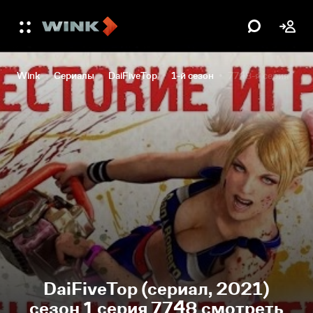
Wink
Сериалы
DaiFiveTop
1-й сезон
7748-я серия
DaiFiveTop (сериал, 2021)
сезон 1 серия 7748 смотреть