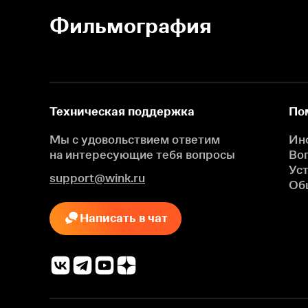
Фильмография
Техническая поддержка
По
Мы с удовольствием ответим
Ин
на интересующие
тебя вопросы
Во
Ус
support@wink.ru
Об
Написать в чат