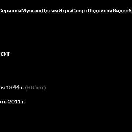
Сериалы
Музыка
Детям
Игры
Спорт
Подписки
Видеоб
от
я 1944 г.
(
66 лет
)
та 2011 г.