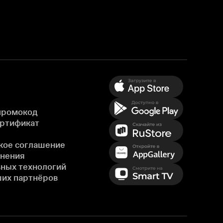
промокод
ертификат
кое соглашение
енения
ных технологий
ших партнёров