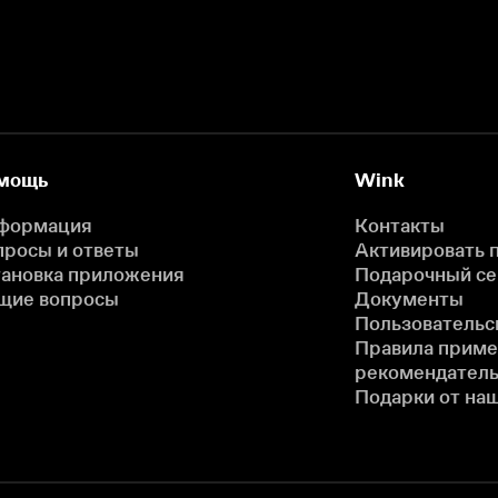
мощь
Wink
формация
Контакты
просы и ответы
Активировать 
тановка приложения
Подарочный с
щие вопросы
Документы
Пользовательс
Правила прим
рекомендатель
Подарки от на