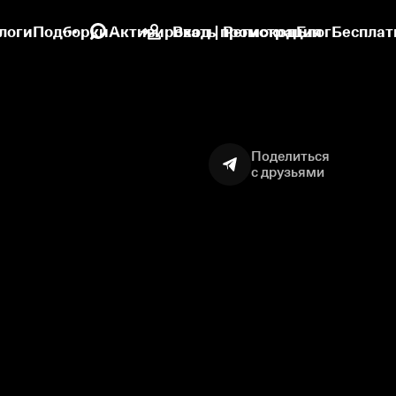
логи
Подборки
Активировать промокод
Вход | Регистрация
Блог
Бесплат
Поделиться
с друзьями