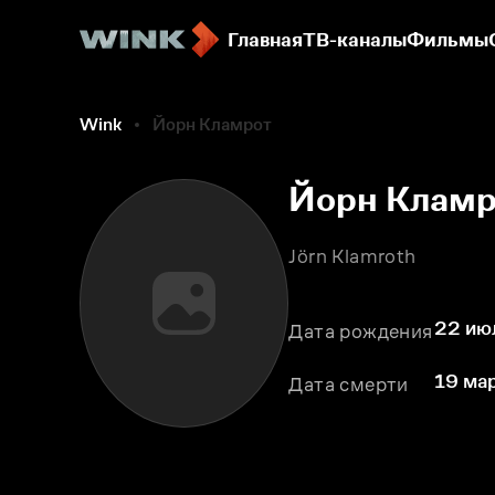
Главная
ТВ-каналы
Фильмы
Wink
Йорн Кламрот
Йорн Кламр
Jörn Klamroth
22 июл
Дата рождения
19 мар
Дата смерти