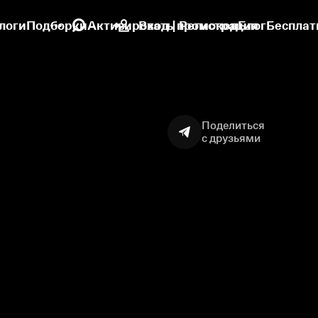
логи
Подборки
Активировать промокод
Вход | Регистрация
Блог
Бесплат
Поделиться
с друзьями