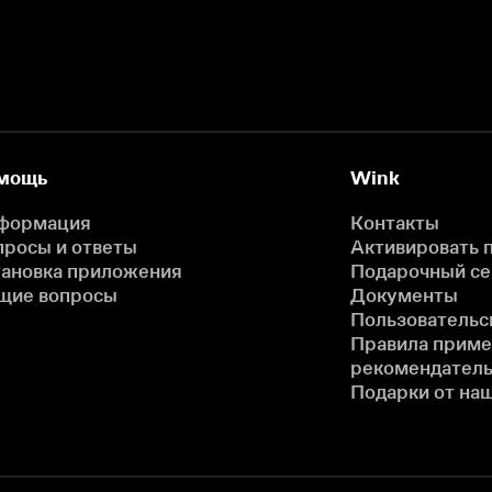
мощь
Wink
формация
Контакты
просы и ответы
Активировать 
тановка приложения
Подарочный с
щие вопросы
Документы
Пользовательс
Правила прим
рекомендатель
Подарки от на