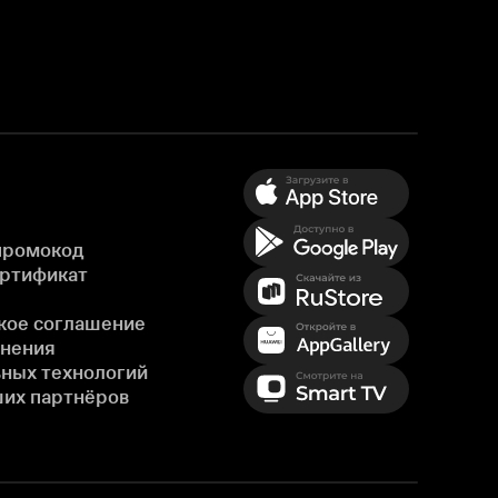
промокод
ертификат
кое соглашение
енения
ных технологий
ших партнёров