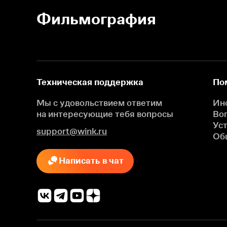
Фильмография
Техническая поддержка
По
Мы с удовольствием ответим
Ин
на интересующие
тебя вопросы
Во
Ус
support@wink.ru
Об
Написать в чат