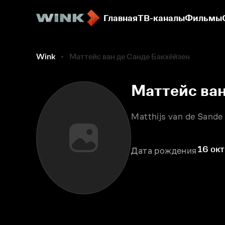
Главная
ТВ-каналы
Фильмы
Wink
Маттейс ван де Санде Бакхёйзен
Маттейс ван
Matthijs van de Sand
16 окт
Дата рождения