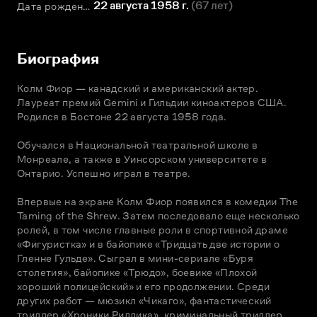
22 августа 1958 г.
(
67 лет
)
Дата рождения
Биография
Колм Фиор — канадский и американский актер. 
Лауреат премий Gemini и Гильдии киноактеров США. 
Родился в Бостоне 22 августа 1958 года.

Обучался в Национальной театральной школе в 
Монреале, а также в Уинсорском университете в 
Онтарио. Успешно играл в театре.

Впервые на экране Колм Фиор появился в комедии The 
Taming of the Shrew. Затем последовало еще несколько 
ролей, в том числе главные роли в спортивной драме 
«Фигуристка» и в байопике «Тридцать две истории о 
Гленне Гульде». Сыграл в мини-сериале «Буря 
столетия», байопике «Трюдо», боевике «Плохой 
хороший полицейский» и его продолжении. Среди 
других работ — мюзикл «Чикаго», фантастический 
триллер «Хроники Риддика», криминальный триллер 