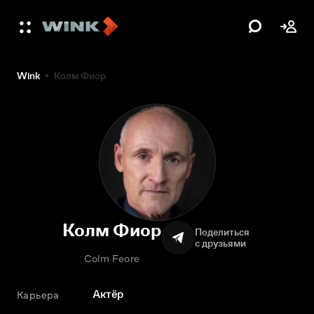
Wink
Колм Фиор
Колм Фиор
Поделиться
с друзьями
Colm Feore
Актёр
Карьера