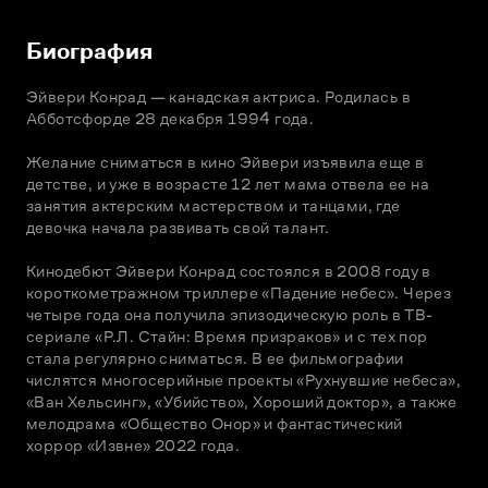
Биография
Эйвери Конрад — канадская актриса. Родилась в 
Абботсфорде 28 декабря 1994 года. 

Желание сниматься в кино Эйвери изъявила еще в 
детстве, и уже в возрасте 12 лет мама отвела ее на 
занятия актерским мастерством и танцами, где 
девочка начала развивать свой талант. 

Кинодебют Эйвери Конрад состоялся в 2008 году в 
короткометражном триллере «Падение небес». Через 
четыре года она получила эпизодическую роль в ТВ-
сериале «Р.Л. Стайн: Время призраков» и с тех пор 
стала регулярно сниматься. В ее фильмографии 
числятся многосерийные проекты «Рухнувшие небеса», 
«Ван Хельсинг», «Убийство», Хороший доктор», а также 
мелодрама «Общество Онор» и фантастический 
хоррор «Извне» 2022 года.