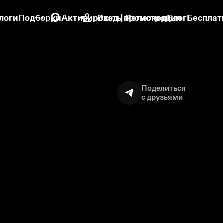
логи
Подборки
Активировать промокод
Вход | Регистрация
Блог
Бесплат
Поделиться
с друзьями