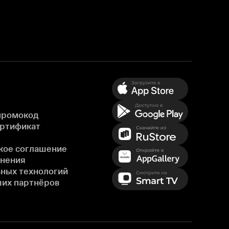
промокод
ертификат
кое соглашение
енения
ных технологий
ших партнёров