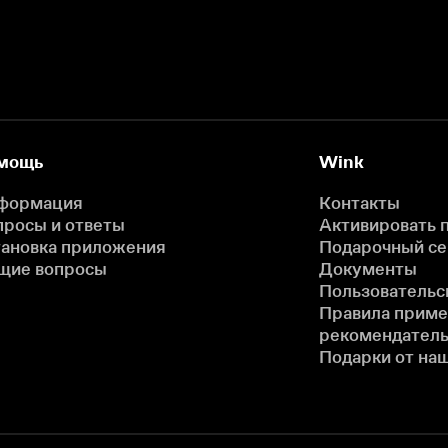
мощь
Wink
формация
Контакты
просы и ответы
Активировать 
тановка приложения
Подарочный с
щие вопросы
Документы
Пользовательс
Правила прим
рекомендатель
Подарки от на