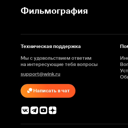
Фильмография
Техническая поддержка
По
Мы с удовольствием ответим
Ин
на интересующие
тебя вопросы
Во
Ус
support@wink.ru
Об
Написать в чат