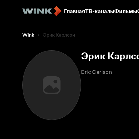
Главная
ТВ-каналы
Фильмы
Wink
Эрик Карлсон
Эрик Карлс
Eric Carlson