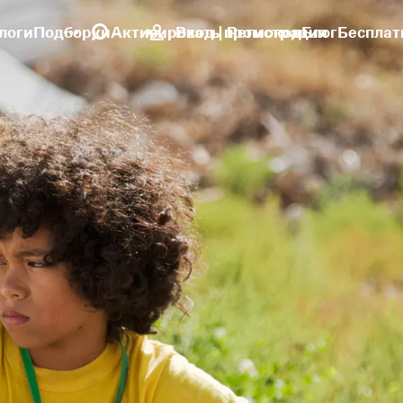
логи
Подборки
Активировать промокод
Вход | Регистрация
Блог
Бесплат