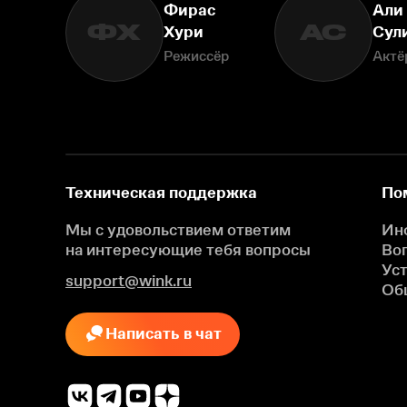
Фирас
Али
ФХ
АС
Хури
Сул
Режиссёр
Актё
Техническая поддержка
По
Мы с удовольствием ответим
Ин
на интересующие
тебя вопросы
Во
Ус
support@wink.ru
Об
Написать в чат