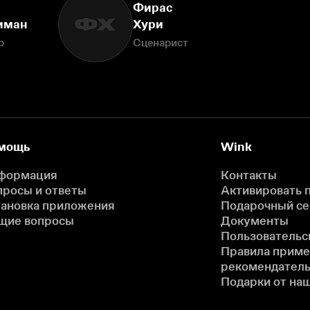
Фирас
ФХ
иман
Хури
р
Сценарист
мощь
Wink
формация
Контакты
просы и ответы
Активировать 
тановка приложения
Подарочный с
щие вопросы
Документы
Пользовательс
Правила прим
рекомендатель
Подарки от на