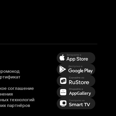
промокод
ертификат
кое соглашение
енения
ных технологий
ших партнёров