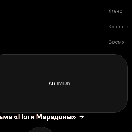
Жанр
Качество
Время
7.6
IMDb
льма «Ноги Марадоны»