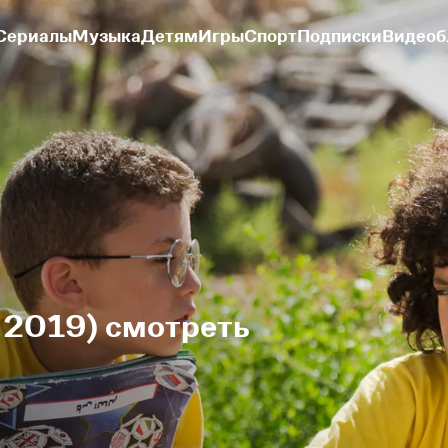
Сериалы
Музыка
Детям
Игры
Спорт
Подписки
Видеоб
 2019) смотреть