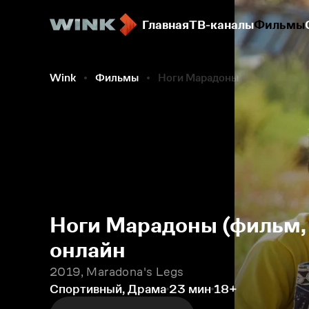
Главная
ТВ-каналы
Фильмы
Wink
Фильмы
Ноги Марадоны
Ноги Марадоны (фильм,
онлайн
2019, Maradona's Legs
Спортивный, Драма
23 мин
18+