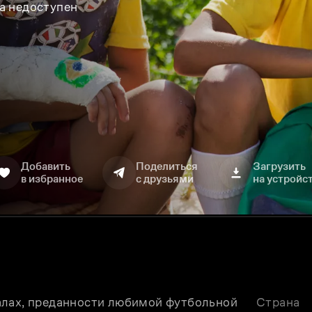
а недоступен
Добавить
Поделиться
Загрузить
в избранное
с друзьями
на устройс
алах, преданности любимой футбольной 
Страна