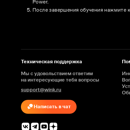
Power.
После завершения обучения нажмите к
Техническая поддержка
По
Мы с удовольствием ответим
Ин
на интересующие
тебя вопросы
Во
Ус
support@wink.ru
Об
Написать в чат