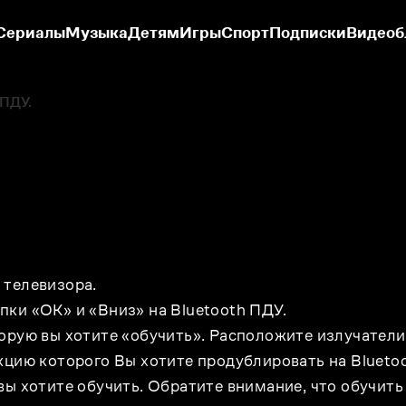
Сериалы
Музыка
Детям
Игры
Спорт
Подписки
Видеоб
 ПДУ.
 телевизора.
ки «ОК» и «Вниз» на Bluetooth ПДУ.
орую вы хотите «обучить». Расположите излучатели 
кцию которого Вы хотите продублировать на Blueto
ы хотите обучить. Обратите внимание, что обучить 