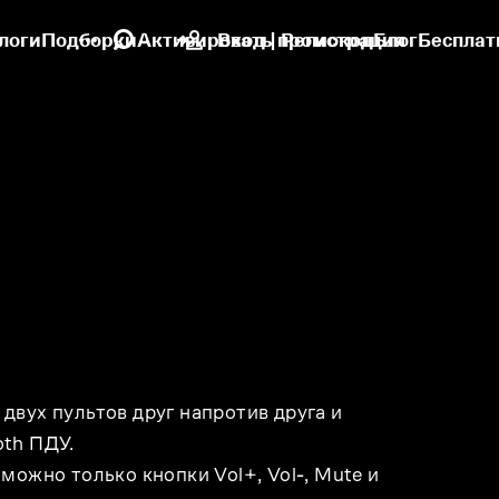
логи
Подборки
Активировать промокод
Вход | Регистрация
Блог
Бесплат
двух пультов друг напротив друга и
oth ПДУ.
можно только кнопки Vol+, Vol-, Mute и