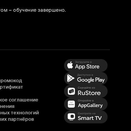
том – обучение завершено.
промокод
ертификат
кое соглашение
енения
ных технологий
ших партнёров