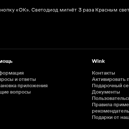
нопку «OK». Светодиод мигнёт 3 раза Красным све
мощь
Wink
формация
Контакты
просы и ответы
Активировать 
тановка приложения
Подарочный с
щие вопросы
Документы
Пользовательс
Правила прим
рекомендатель
Подарки от на