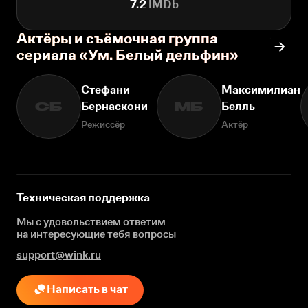
7.2
IMDb
Актёры и съёмочная группа
сериала «Ум. Белый дельфин»
Стефани
Максимилиан
Бернаскони
Белль
СБ
МБ
Режиссёр
Актёр
Техническая поддержка
Мы с удовольствием ответим
на интересующие
тебя вопросы
support@wink.ru
Написать в чат