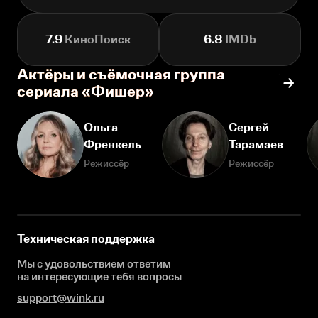
7.9
КиноПоиск
6.8
IMDb
Актёры и съёмочная группа
сериала «Фишер»
Ольга
Сергей
Френкель
Тарамаев
Режиссёр
Режиссёр
Техническая поддержка
Мы с удовольствием ответим
на интересующие
тебя вопросы
support@wink.ru