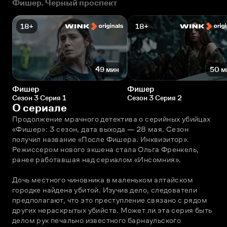
Фишер. Черный проспект
18+
18+
49 мин
50 м
Фишер
Фишер
Сезон 3 Серия 1
Сезон 3 Серия 2
О сериале
Продолжение мрачного детектива о серийных убийцах 
«Фишер»: 3 сезон, дата выхода — 28 мая. Сезон 
получил название «После Фишера. Инквизитор». 
Режиссером нового экшена стала Ольга Френкель, 
ранее работавшая над сериалом «Инсомния».
Дочь местного чиновника в маленьком алтайском 
городке найдена убитой. Изучив дело, следователи 
предполагают, что это преступление связано с рядом 
других нераскрытых убийств. Может ли эта серия быть 
делом рук печально известного барнаульского 