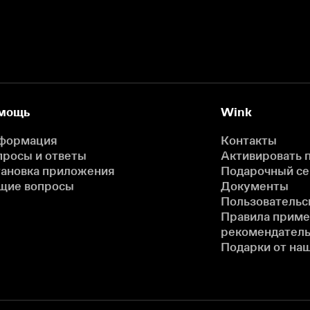
мощь
Wink
формация
Контакты
просы и ответы
Активировать 
тановка приложения
Подарочный с
щие вопросы
Документы
Пользовательс
Правила прим
рекомендатель
Подарки от на