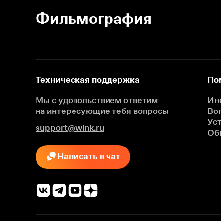
Фильмография
Техническая поддержка
По
Мы с удовольствием ответим
Ин
на интересующие
тебя вопросы
Во
Ус
support@wink.ru
Об
Написать в чат