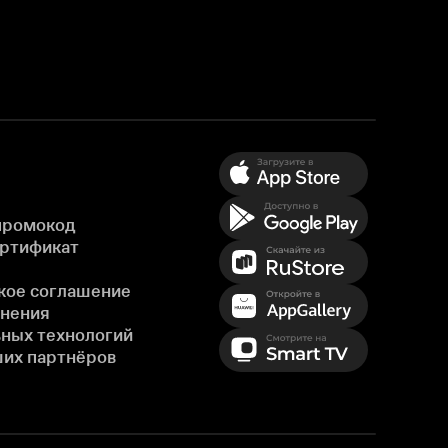
промокод
ертификат
кое соглашение
енения
ных технологий
ших партнёров