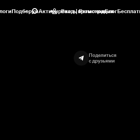
логи
Подборки
Активировать промокод
Вход | Регистрация
Блог
Бесплат
Поделиться
с друзьями