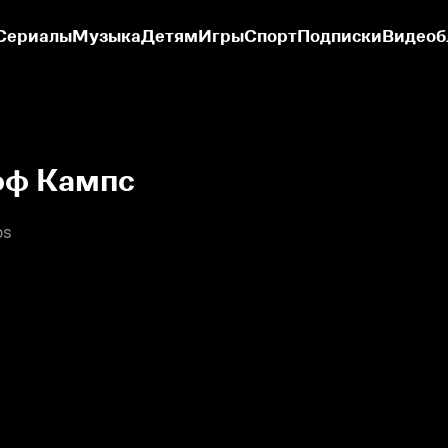
Сериалы
Музыка
Детям
Игры
Спорт
Подписки
Видеоб
оф Кампс
ps