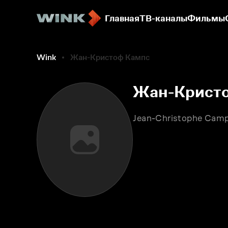
Главная
ТВ-каналы
Фильмы
Wink
Жан-Кристоф Кампс
Жан-Крист
Jean-Christophe Cam