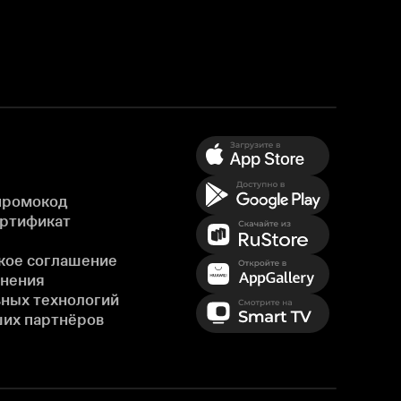
промокод
ертификат
кое соглашение
енения
ных технологий
ших партнёров