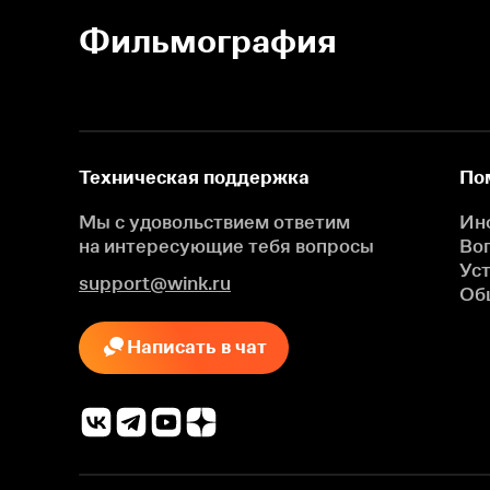
Фильмография
Техническая поддержка
По
Мы с удовольствием ответим
Ин
на интересующие
тебя вопросы
Во
Ус
support@wink.ru
Об
Написать в чат