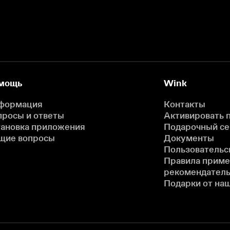
мощь
Wink
формация
Контакты
просы и ответы
Активировать 
тановка приложения
Подарочный с
щие вопросы
Документы
Пользовательс
Правила прим
рекомендатель
Подарки от на