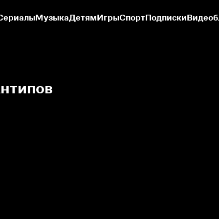
Сериалы
Музыка
Детям
Игры
Спорт
Подписки
Видеоб
нтипов