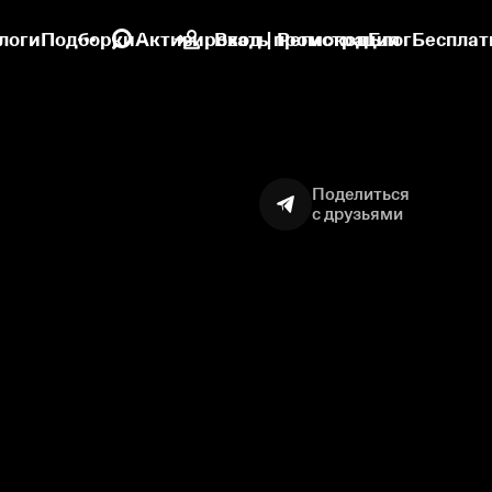
логи
Подборки
Активировать промокод
Вход | Регистрация
Блог
Бесплат
Поделиться
с друзьями