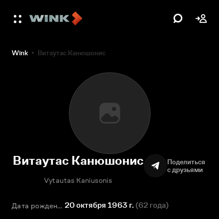
Wink
Витаутас Канюшонис
Витаутас Канюшонис
Поделиться
с друзьями
Vytautas Kaniusonis
20 октября 1963 г.
(
62 года
)
Дата рождения