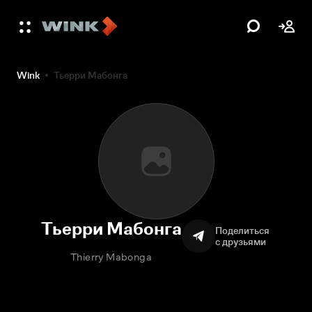
Wink
Тьерри Мабонга
Тьерри Мабонга
Поделиться
с друзьями
Thierry Mabonga