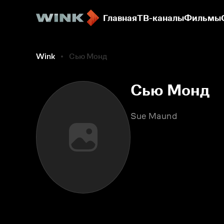
Главная
ТВ-каналы
Фильмы
Wink
Сью Монд
Сью Монд
Sue Maund