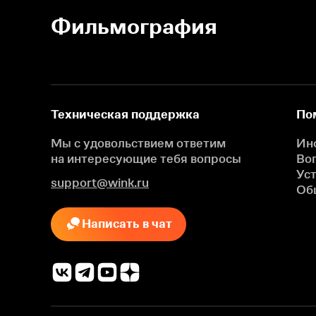
Фильмография
Техническая поддержка
По
Мы с удовольствием ответим
Ин
на интересующие
тебя вопросы
Во
Ус
support@wink.ru
Об
Написать в чат