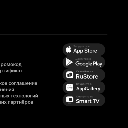
промокод
ертификат
кое соглашение
енения
ных технологий
ших партнёров