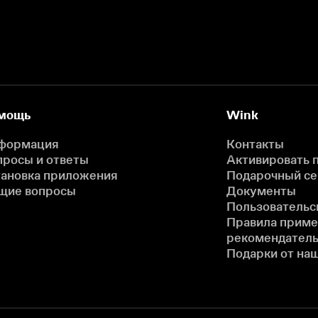
мощь
Wink
формация
Контакты
просы и ответы
Активировать 
тановка приложения
Подарочный с
щие вопросы
Документы
Пользовательс
Правила прим
рекомендатель
Подарки от на