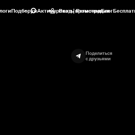
логи
Подборки
Активировать промокод
Вход | Регистрация
Блог
Бесплат
Поделиться
с друзьями